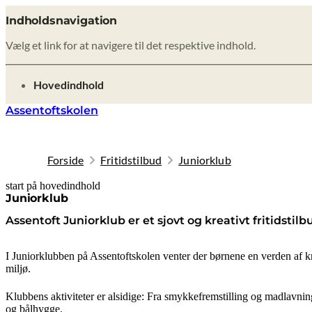
Indholdsnavigation
Vælg et link for at navigere til det respektive indhold.
gå til
Hovedindhold
Assentoftskolen
Forside
Fritidstilbud
Juniorklub
start på hovedindhold
senest opdateret 9. februar 2026
Juniorklub
Assentoft Juniorklub er et sjovt og kreativt fritidstilbu
I Juniorklubben på Assentoftskolen venter der børnene en verden af kre
miljø.
Klubbens aktiviteter er alsidige: Fra smykkefremstilling og madlavning
og bålhygge.