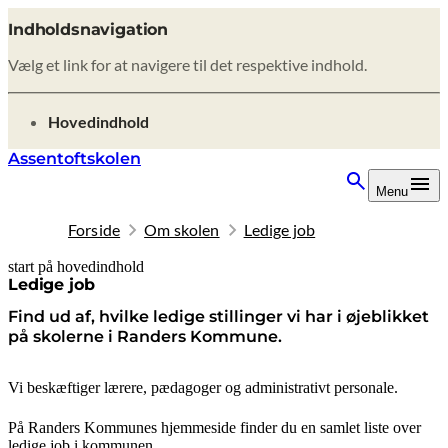
Indholdsnavigation
Vælg et link for at navigere til det respektive indhold.
gå til
Hovedindhold
Assentoftskolen
Menu
Forside
Om skolen
Ledige job
start på hovedindhold
senest opdateret 8. oktober 2025
Ledige job
Find ud af, hvilke ledige stillinger vi har i øjeblikket
på skolerne i Randers Kommune.
Vi beskæftiger lærere, pædagoger og administrativt personale.
På Randers Kommunes hjemmeside finder du en samlet liste over
ledige job i kommunen.