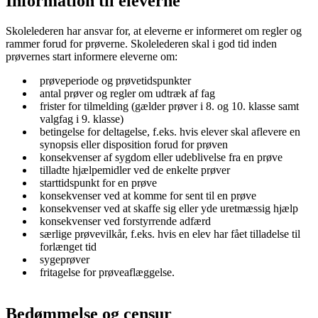
Information til eleverne
Skolelederen har ansvar for, at eleverne er informeret om regler og
rammer forud for prøverne. Skolelederen skal i god tid inden
prøvernes start informere eleverne om:
prøveperiode og prøvetidspunkter
antal prøver og regler om udtræk af fag
frister for tilmelding (gælder prøver i 8. og 10. klasse samt
valgfag i 9. klasse)
betingelse for deltagelse, f.eks. hvis elever skal aflevere en
synopsis eller disposition forud for prøven
konsekvenser af sygdom eller udeblivelse fra en prøve
tilladte hjælpemidler ved de enkelte prøver
starttidspunkt for en prøve
konsekvenser ved at komme for sent til en prøve
konsekvenser ved at skaffe sig eller yde uretmæssig hjælp
konsekvenser ved forstyrrende adfærd
særlige prøvevilkår, f.eks. hvis en elev har fået tilladelse til
forlænget tid
sygeprøver
fritagelse for prøveaflæggelse.
Bedømmelse og censur