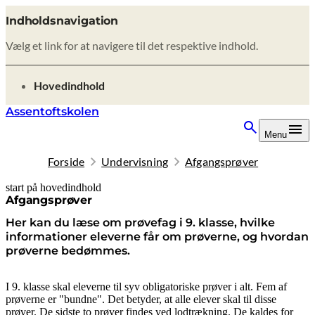
Indholdsnavigation
Vælg et link for at navigere til det respektive indhold.
gå til
Hovedindhold
Assentoftskolen
Menu
Forside
Undervisning
Afgangsprøver
start på hovedindhold
senest opdateret 8. oktober 2025
Afgangsprøver
Her kan du læse om prøvefag i 9. klasse, hvilke
informationer eleverne får om prøverne, og hvordan
prøverne bedømmes.
I 9. klasse skal eleverne til syv obligatoriske prøver i alt. Fem af
prøverne er "bundne". Det betyder, at alle elever skal til disse
prøver. De sidste to prøver findes ved lodtrækning. De kaldes for