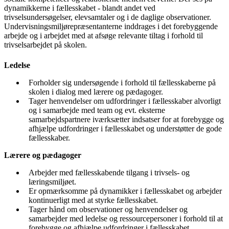
dynamikkerne i fællesskabet - blandt andet ved
trivselsundersøgelser, elevsamtaler og i de daglige observationer.
Undervisningsmiljørepræsentanterne inddrages i det forebyggende
arbejde og i arbejdet med at afsøge relevante tiltag i forhold til
trivselsarbejdet på skolen.
Ledelse
Forholder sig undersøgende i forhold til fællesskaberne på
skolen i dialog med lærere og pædagoger.
Tager henvendelser om udfordringer i fællesskaber alvorligt
og i samarbejde med team og evt. eksterne
samarbejdspartnere iværksætter indsatser for at forebygge og
afhjælpe udfordringer i fællesskabet og understøtter de gode
fællesskaber.
Lærere og pædagoger
Arbejder med fællesskabende tilgang i trivsels- og
læringsmiljøet.
Er opmærksomme på dynamikker i fællesskabet og arbejder
kontinuerligt med at styrke fællesskabet.
Tager hånd om observationer og henvendelser og
samarbejder med ledelse og ressourcepersoner i forhold til at
forebygge og afhjælpe udfordringer i fællesskabet.