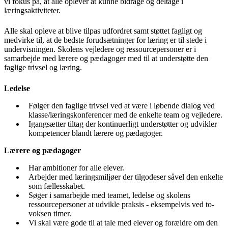
vi fokus på, at alle oplever at kunne bidrage og deltage i
læringsaktiviteter.
Alle skal opleve at blive tilpas udfordret samt støttet fagligt og
medvirke til, at de bedste forudsætninger for læring er til stede i
undervisningen. Skolens vejledere og ressourcepersoner er i
samarbejde med lærere og pædagoger med til at understøtte den
faglige trivsel og læring.
Ledelse
Følger den faglige trivsel ved at være i løbende dialog ved
klasse/læringskonferencer med de enkelte team og vejledere.
Igangsætter tiltag der kontinuerligt understøtter og udvikler
kompetencer blandt lærere og pædagoger.
Lærere og pædagoger
Har ambitioner for alle elever.
Arbejder med læringsmiljøer der tilgodeser såvel den enkelte
som fællesskabet.
Søger i samarbejde med teamet, ledelse og skolens
ressourcepersoner at udvikle praksis - eksempelvis ved to-
voksen timer.
Vi skal være gode til at tale med elever og forældre om den