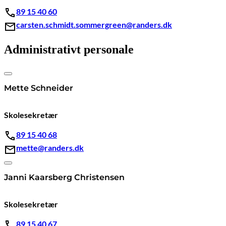
89 15 40 60
carsten.schmidt.sommergreen@randers.dk
Administrativt personale
Mette Schneider
Skolesekretær
89 15 40 68
mette@randers.dk
Janni Kaarsberg Christensen
Skolesekretær
89 15 40 67