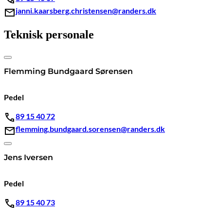
janni.kaarsberg.christensen@randers.dk
Teknisk personale
Flemming Bundgaard Sørensen
Pedel
89 15 40 72
flemming.bundgaard.sorensen@randers.dk
Jens Iversen
Pedel
89 15 40 73