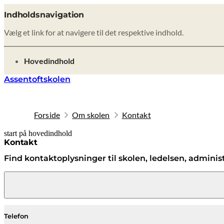
Indholdsnavigation
Vælg et link for at navigere til det respektive indhold.
gå til
Hovedindhold
Assentoftskolen
Forside
Om skolen
Kontakt
start på hovedindhold
senest opdateret 2. marts 2026
Kontakt
Find kontaktoplysninger til skolen, ledelsen, adminis
Assentoftskolen
Telefon