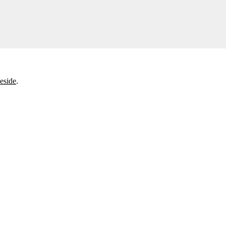
eside
.