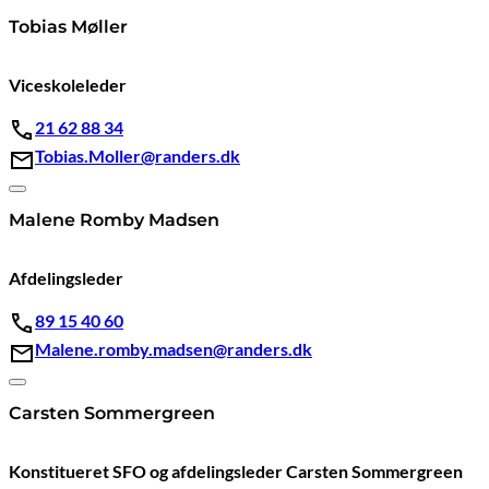
Tobias Møller
Viceskoleleder
21 62 88 34
Tobias.Moller@randers.dk
Malene Romby Madsen
Afdelingsleder
89 15 40 60
Malene.romby.madsen@randers.dk
Carsten Sommergreen
Konstitueret SFO og afdelingsleder Carsten Sommergreen